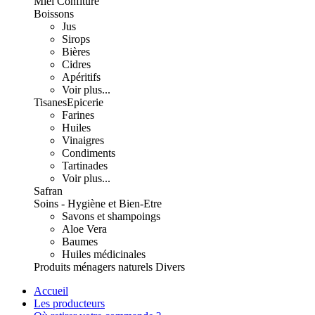
Miel Confiture
Boissons
Jus
Sirops
Bières
Cidres
Apéritifs
Voir plus...
Tisanes
Epicerie
Farines
Huiles
Vinaigres
Condiments
Tartinades
Voir plus...
Safran
Soins - Hygiène et Bien-Etre
Savons et shampoings
Aloe Vera
Baumes
Huiles médicinales
Produits ménagers naturels
Divers
Accueil
Les producteurs