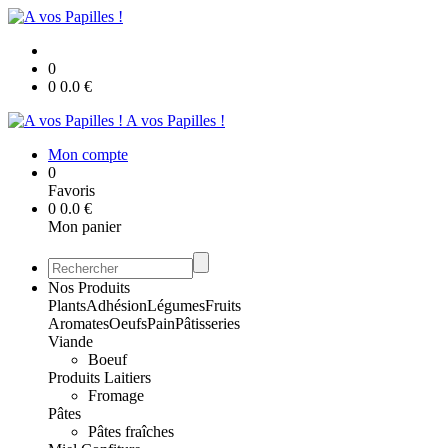
0
0
0.0
€
A vos Papilles !
Mon compte
0
Favoris
0
0.0
€
Mon panier
Nos Produits
Plants
Adhésion
Légumes
Fruits
Aromates
Oeufs
Pain
Pâtisseries
Viande
Boeuf
Produits Laitiers
Fromage
Pâtes
Pâtes fraîches