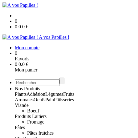
0
0
0.0
€
A vos Papilles !
Mon compte
0
Favoris
0
0.0
€
Mon panier
Nos Produits
Plants
Adhésion
Légumes
Fruits
Aromates
Oeufs
Pain
Pâtisseries
Viande
Boeuf
Produits Laitiers
Fromage
Pâtes
Pâtes fraîches