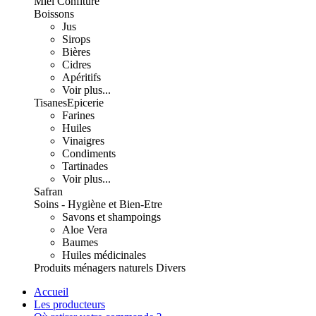
Miel Confiture
Boissons
Jus
Sirops
Bières
Cidres
Apéritifs
Voir plus...
Tisanes
Epicerie
Farines
Huiles
Vinaigres
Condiments
Tartinades
Voir plus...
Safran
Soins - Hygiène et Bien-Etre
Savons et shampoings
Aloe Vera
Baumes
Huiles médicinales
Produits ménagers naturels
Divers
Accueil
Les producteurs