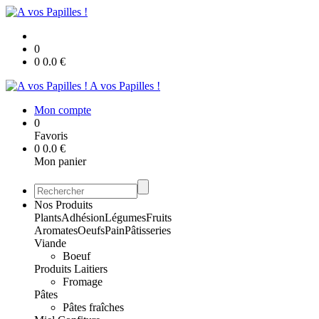
0
0
0.0
€
A vos Papilles !
Mon compte
0
Favoris
0
0.0
€
Mon panier
Nos Produits
Plants
Adhésion
Légumes
Fruits
Aromates
Oeufs
Pain
Pâtisseries
Viande
Boeuf
Produits Laitiers
Fromage
Pâtes
Pâtes fraîches