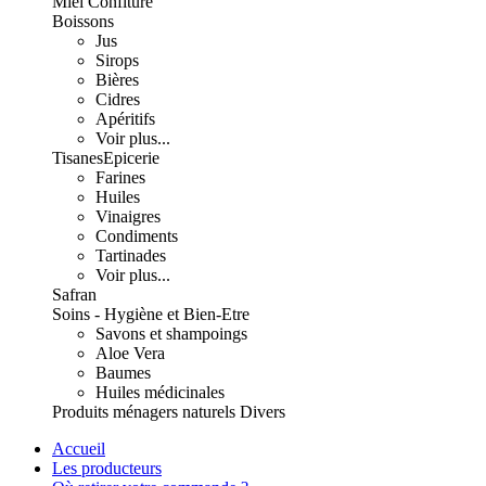
Miel Confiture
Boissons
Jus
Sirops
Bières
Cidres
Apéritifs
Voir plus...
Tisanes
Epicerie
Farines
Huiles
Vinaigres
Condiments
Tartinades
Voir plus...
Safran
Soins - Hygiène et Bien-Etre
Savons et shampoings
Aloe Vera
Baumes
Huiles médicinales
Produits ménagers naturels
Divers
Accueil
Les producteurs