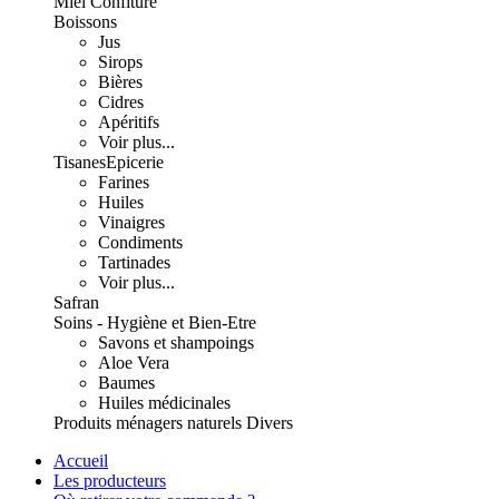
Miel Confiture
Boissons
Jus
Sirops
Bières
Cidres
Apéritifs
Voir plus...
Tisanes
Epicerie
Farines
Huiles
Vinaigres
Condiments
Tartinades
Voir plus...
Safran
Soins - Hygiène et Bien-Etre
Savons et shampoings
Aloe Vera
Baumes
Huiles médicinales
Produits ménagers naturels
Divers
Accueil
Les producteurs