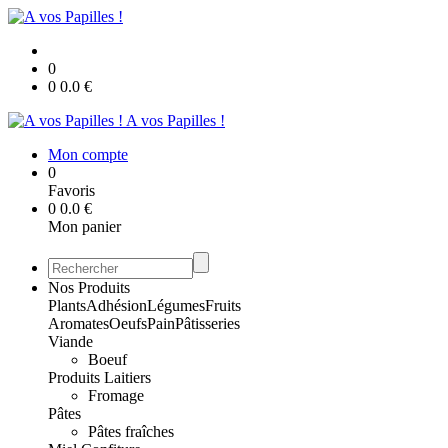
0
0
0.0
€
A vos Papilles !
Mon compte
0
Favoris
0
0.0
€
Mon panier
Nos Produits
Plants
Adhésion
Légumes
Fruits
Aromates
Oeufs
Pain
Pâtisseries
Viande
Boeuf
Produits Laitiers
Fromage
Pâtes
Pâtes fraîches