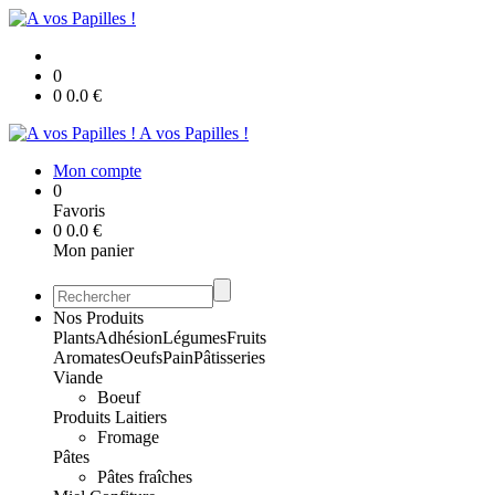
0
0
0.0
€
A vos Papilles !
Mon compte
0
Favoris
0
0.0
€
Mon panier
Nos Produits
Plants
Adhésion
Légumes
Fruits
Aromates
Oeufs
Pain
Pâtisseries
Viande
Boeuf
Produits Laitiers
Fromage
Pâtes
Pâtes fraîches