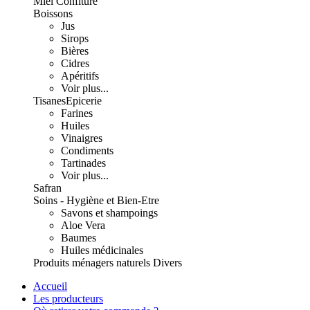
Miel Confiture
Boissons
Jus
Sirops
Bières
Cidres
Apéritifs
Voir plus...
Tisanes
Epicerie
Farines
Huiles
Vinaigres
Condiments
Tartinades
Voir plus...
Safran
Soins - Hygiène et Bien-Etre
Savons et shampoings
Aloe Vera
Baumes
Huiles médicinales
Produits ménagers naturels
Divers
Accueil
Les producteurs