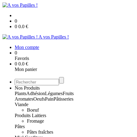
0
0
0.0
€
A vos Papilles !
Mon compte
0
Favoris
0
0.0
€
Mon panier
Nos Produits
Plants
Adhésion
Légumes
Fruits
Aromates
Oeufs
Pain
Pâtisseries
Viande
Boeuf
Produits Laitiers
Fromage
Pâtes
Pâtes fraîches