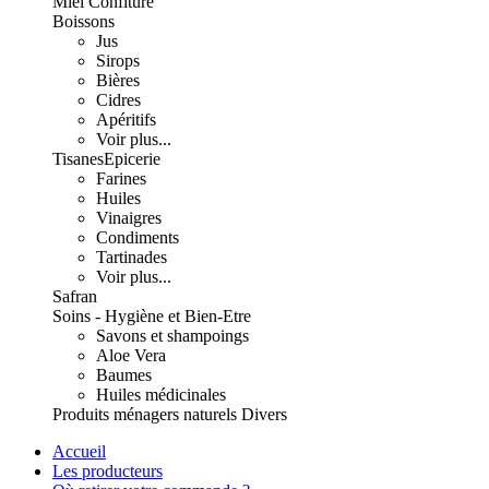
Miel Confiture
Boissons
Jus
Sirops
Bières
Cidres
Apéritifs
Voir plus...
Tisanes
Epicerie
Farines
Huiles
Vinaigres
Condiments
Tartinades
Voir plus...
Safran
Soins - Hygiène et Bien-Etre
Savons et shampoings
Aloe Vera
Baumes
Huiles médicinales
Produits ménagers naturels
Divers
Accueil
Les producteurs