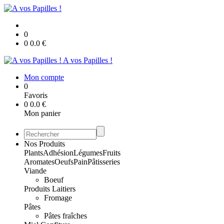
0
0
0.0
€
A vos Papilles !
Mon compte
0
Favoris
0
0.0
€
Mon panier
Nos Produits
Plants
Adhésion
Légumes
Fruits
Aromates
Oeufs
Pain
Pâtisseries
Viande
Boeuf
Produits Laitiers
Fromage
Pâtes
Pâtes fraîches