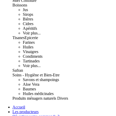
Miel Confiture
Boissons
Jus
Sirops
Bières
Cidres
Apéritifs
Voir plus...
Tisanes
Epicerie
Farines
Huiles
Vinaigres
Condiments
Tartinades
Voir plus...
Safran
Soins - Hygiène et Bien-Etre
Savons et shampoings
Aloe Vera
Baumes
Huiles médicinales
Produits ménagers naturels
Divers
Accueil
Les producteurs