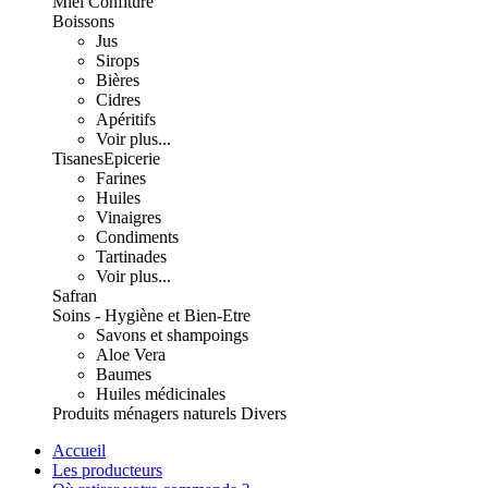
Miel Confiture
Boissons
Jus
Sirops
Bières
Cidres
Apéritifs
Voir plus...
Tisanes
Epicerie
Farines
Huiles
Vinaigres
Condiments
Tartinades
Voir plus...
Safran
Soins - Hygiène et Bien-Etre
Savons et shampoings
Aloe Vera
Baumes
Huiles médicinales
Produits ménagers naturels
Divers
Accueil
Les producteurs