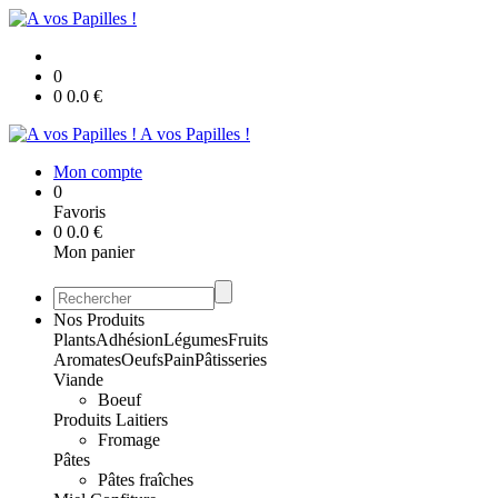
0
0
0.0
€
A vos Papilles !
Mon compte
0
Favoris
0
0.0
€
Mon panier
Nos Produits
Plants
Adhésion
Légumes
Fruits
Aromates
Oeufs
Pain
Pâtisseries
Viande
Boeuf
Produits Laitiers
Fromage
Pâtes
Pâtes fraîches