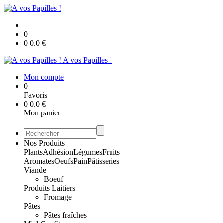
0
0
0.0
€
A vos Papilles !
Mon compte
0
Favoris
0
0.0
€
Mon panier
Nos Produits
Plants
Adhésion
Légumes
Fruits
Aromates
Oeufs
Pain
Pâtisseries
Viande
Boeuf
Produits Laitiers
Fromage
Pâtes
Pâtes fraîches