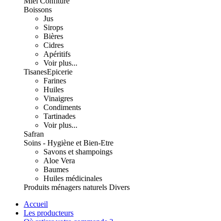
Miel Confiture
Boissons
Jus
Sirops
Bières
Cidres
Apéritifs
Voir plus...
Tisanes
Epicerie
Farines
Huiles
Vinaigres
Condiments
Tartinades
Voir plus...
Safran
Soins - Hygiène et Bien-Etre
Savons et shampoings
Aloe Vera
Baumes
Huiles médicinales
Produits ménagers naturels
Divers
Accueil
Les producteurs