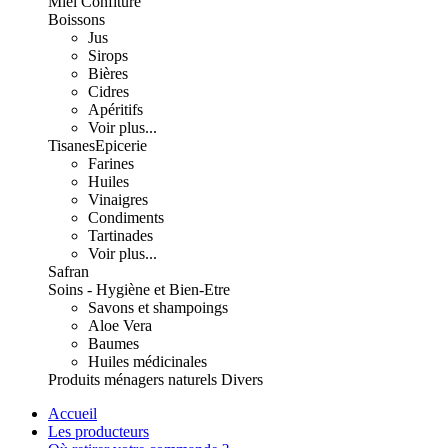
Miel Confiture
Boissons
Jus
Sirops
Bières
Cidres
Apéritifs
Voir plus...
Tisanes
Epicerie
Farines
Huiles
Vinaigres
Condiments
Tartinades
Voir plus...
Safran
Soins - Hygiène et Bien-Etre
Savons et shampoings
Aloe Vera
Baumes
Huiles médicinales
Produits ménagers naturels
Divers
Accueil
Les producteurs