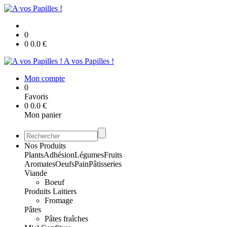
0
0
0.0
€
A vos Papilles !
Mon compte
0
Favoris
0
0.0
€
Mon panier
Nos Produits
Plants
Adhésion
Légumes
Fruits
Aromates
Oeufs
Pain
Pâtisseries
Viande
Boeuf
Produits Laitiers
Fromage
Pâtes
Pâtes fraîches