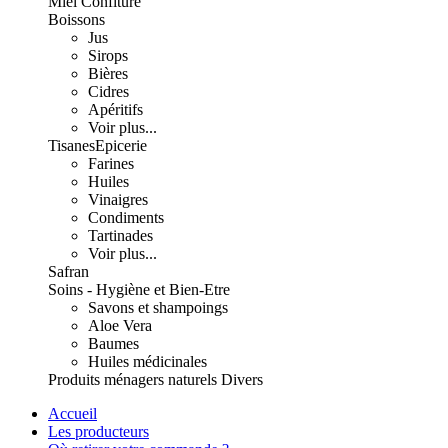
Miel Confiture
Boissons
Jus
Sirops
Bières
Cidres
Apéritifs
Voir plus...
Tisanes
Epicerie
Farines
Huiles
Vinaigres
Condiments
Tartinades
Voir plus...
Safran
Soins - Hygiène et Bien-Etre
Savons et shampoings
Aloe Vera
Baumes
Huiles médicinales
Produits ménagers naturels
Divers
Accueil
Les producteurs