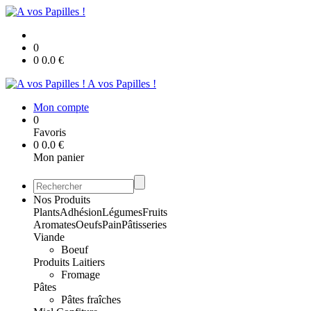
0
0
0.0
€
A vos Papilles !
Mon compte
0
Favoris
0
0.0
€
Mon panier
Nos Produits
Plants
Adhésion
Légumes
Fruits
Aromates
Oeufs
Pain
Pâtisseries
Viande
Boeuf
Produits Laitiers
Fromage
Pâtes
Pâtes fraîches