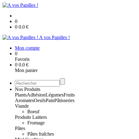
0
0
0.0
€
A vos Papilles !
Mon compte
0
Favoris
0
0.0
€
Mon panier
Nos Produits
Plants
Adhésion
Légumes
Fruits
Aromates
Oeufs
Pain
Pâtisseries
Viande
Boeuf
Produits Laitiers
Fromage
Pâtes
Pâtes fraîches