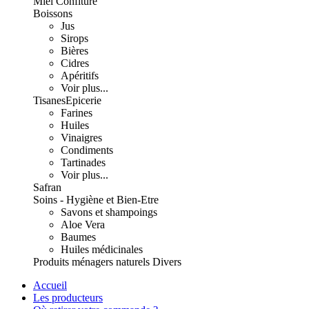
Miel Confiture
Boissons
Jus
Sirops
Bières
Cidres
Apéritifs
Voir plus...
Tisanes
Epicerie
Farines
Huiles
Vinaigres
Condiments
Tartinades
Voir plus...
Safran
Soins - Hygiène et Bien-Etre
Savons et shampoings
Aloe Vera
Baumes
Huiles médicinales
Produits ménagers naturels
Divers
Accueil
Les producteurs