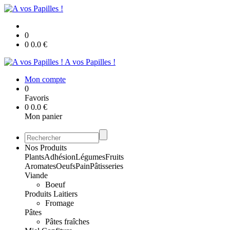
0
0
0.0
€
A vos Papilles !
Mon compte
0
Favoris
0
0.0
€
Mon panier
Nos Produits
Plants
Adhésion
Légumes
Fruits
Aromates
Oeufs
Pain
Pâtisseries
Viande
Boeuf
Produits Laitiers
Fromage
Pâtes
Pâtes fraîches