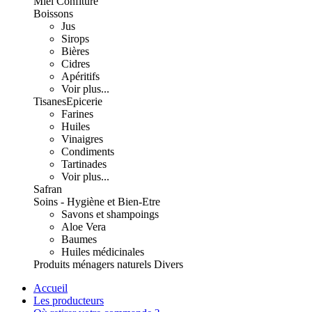
Miel Confiture
Boissons
Jus
Sirops
Bières
Cidres
Apéritifs
Voir plus...
Tisanes
Epicerie
Farines
Huiles
Vinaigres
Condiments
Tartinades
Voir plus...
Safran
Soins - Hygiène et Bien-Etre
Savons et shampoings
Aloe Vera
Baumes
Huiles médicinales
Produits ménagers naturels
Divers
Accueil
Les producteurs