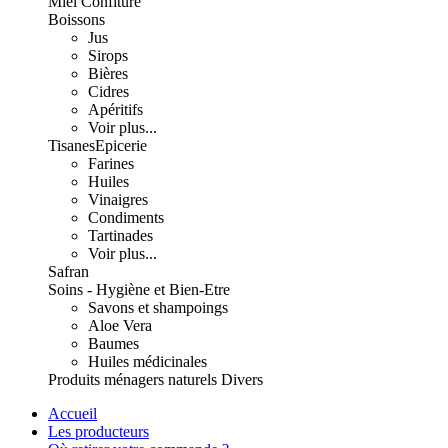
Miel Confiture
Boissons
Jus
Sirops
Bières
Cidres
Apéritifs
Voir plus...
Tisanes
Epicerie
Farines
Huiles
Vinaigres
Condiments
Tartinades
Voir plus...
Safran
Soins - Hygiène et Bien-Etre
Savons et shampoings
Aloe Vera
Baumes
Huiles médicinales
Produits ménagers naturels
Divers
Accueil
Les producteurs