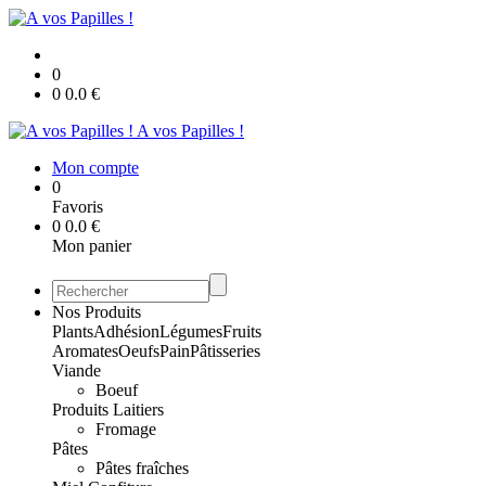
0
0
0.0
€
A vos Papilles !
Mon compte
0
Favoris
0
0.0
€
Mon panier
Nos Produits
Plants
Adhésion
Légumes
Fruits
Aromates
Oeufs
Pain
Pâtisseries
Viande
Boeuf
Produits Laitiers
Fromage
Pâtes
Pâtes fraîches