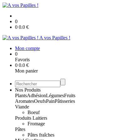
0
0
0.0
€
A vos Papilles !
Mon compte
0
Favoris
0
0.0
€
Mon panier
Nos Produits
Plants
Adhésion
Légumes
Fruits
Aromates
Oeufs
Pain
Pâtisseries
Viande
Boeuf
Produits Laitiers
Fromage
Pâtes
Pâtes fraîches