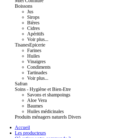
Miel Confiture
Boissons
Jus
Sirops
Bières
Cidres
Apéritifs
Voir plus...
Tisanes
Epicerie
Farines
Huiles
Vinaigres
Condiments
Tartinades
Voir plus...
Safran
Soins - Hygiène et Bien-Etre
Savons et shampoings
Aloe Vera
Baumes
Huiles médicinales
Produits ménagers naturels
Divers
Accueil
Les producteurs