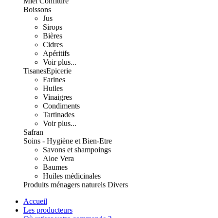
Miel Confiture
Boissons
Jus
Sirops
Bières
Cidres
Apéritifs
Voir plus...
Tisanes
Epicerie
Farines
Huiles
Vinaigres
Condiments
Tartinades
Voir plus...
Safran
Soins - Hygiène et Bien-Etre
Savons et shampoings
Aloe Vera
Baumes
Huiles médicinales
Produits ménagers naturels
Divers
Accueil
Les producteurs