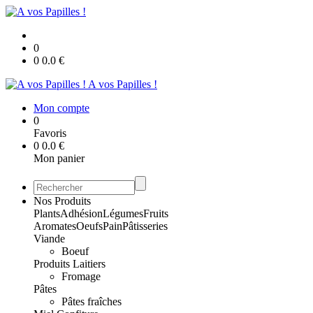
0
0
0.0
€
A vos Papilles !
Mon compte
0
Favoris
0
0.0
€
Mon panier
Nos Produits
Plants
Adhésion
Légumes
Fruits
Aromates
Oeufs
Pain
Pâtisseries
Viande
Boeuf
Produits Laitiers
Fromage
Pâtes
Pâtes fraîches