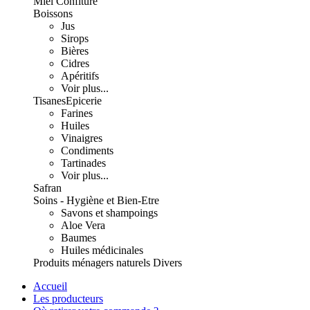
Miel Confiture
Boissons
Jus
Sirops
Bières
Cidres
Apéritifs
Voir plus...
Tisanes
Epicerie
Farines
Huiles
Vinaigres
Condiments
Tartinades
Voir plus...
Safran
Soins - Hygiène et Bien-Etre
Savons et shampoings
Aloe Vera
Baumes
Huiles médicinales
Produits ménagers naturels
Divers
Accueil
Les producteurs