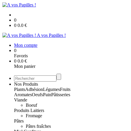
0
0
0.0
€
A vos Papilles !
Mon compte
0
Favoris
0
0.0
€
Mon panier
Nos Produits
Plants
Adhésion
Légumes
Fruits
Aromates
Oeufs
Pain
Pâtisseries
Viande
Boeuf
Produits Laitiers
Fromage
Pâtes
Pâtes fraîches