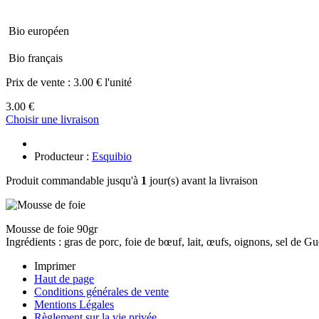
Bio européen
Bio français
Prix de vente :
3.00 € l'unité
3.00 €
Choisir une livraison
Producteur :
Esquibio
Produit commandable jusqu'à
1
jour(s) avant la livraison
Mousse de foie 90gr
Ingrédients : gras de porc, foie de bœuf, lait, œufs, oignons, sel de G
Imprimer
Haut de page
Conditions générales de vente
Mentions Légales
Règlement sur la vie privée