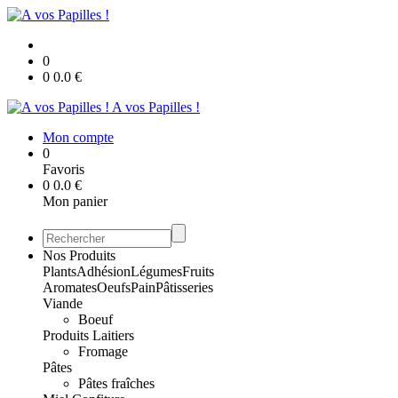
0
0
0.0
€
A vos Papilles !
Mon compte
0
Favoris
0
0.0
€
Mon panier
Nos Produits
Plants
Adhésion
Légumes
Fruits
Aromates
Oeufs
Pain
Pâtisseries
Viande
Boeuf
Produits Laitiers
Fromage
Pâtes
Pâtes fraîches