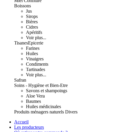
Miel Confiture
Boissons
Jus
Sirops
Bières
Cidres
Apéritifs
Voir plus...
Tisanes
Epicerie
Farines
Huiles
Vinaigres
Condiments
Tartinades
Voir plus...
Safran
Soins - Hygiène et Bien-Etre
Savons et shampoings
Aloe Vera
Baumes
Huiles médicinales
Produits ménagers naturels
Divers
Accueil
Les producteurs