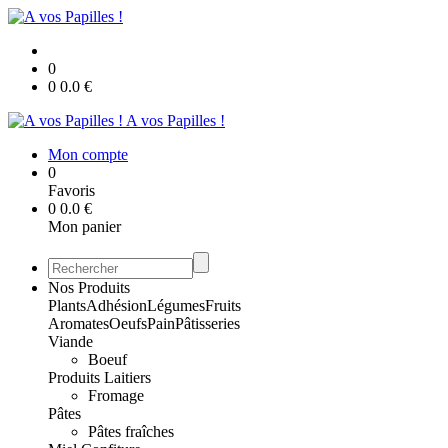
0
0
0.0
€
A vos Papilles !
Mon compte
0
Favoris
0
0.0
€
Mon panier
Nos Produits
Plants
Adhésion
Légumes
Fruits
Aromates
Oeufs
Pain
Pâtisseries
Viande
Boeuf
Produits Laitiers
Fromage
Pâtes
Pâtes fraîches