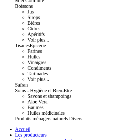
Miel Confiture
Boissons
Jus
Sirops
Bières
Cidres
Apéritifs
Voir plus...
Tisanes
Epicerie
Farines
Huiles
Vinaigres
Condiments
Tartinades
Voir plus...
Safran
Soins - Hygiène et Bien-Etre
Savons et shampoings
Aloe Vera
Baumes
Huiles médicinales
Produits ménagers naturels
Divers
Accueil
Les producteurs