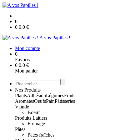
0
0
0.0
€
A vos Papilles !
Mon compte
0
Favoris
0
0.0
€
Mon panier
Nos Produits
Plants
Adhésion
Légumes
Fruits
Aromates
Oeufs
Pain
Pâtisseries
Viande
Boeuf
Produits Laitiers
Fromage
Pâtes
Pâtes fraîches