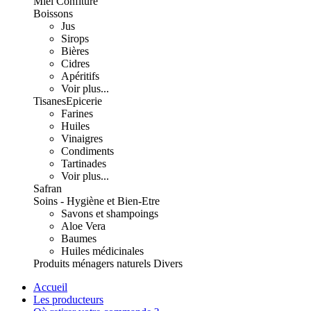
Miel Confiture
Boissons
Jus
Sirops
Bières
Cidres
Apéritifs
Voir plus...
Tisanes
Epicerie
Farines
Huiles
Vinaigres
Condiments
Tartinades
Voir plus...
Safran
Soins - Hygiène et Bien-Etre
Savons et shampoings
Aloe Vera
Baumes
Huiles médicinales
Produits ménagers naturels
Divers
Accueil
Les producteurs