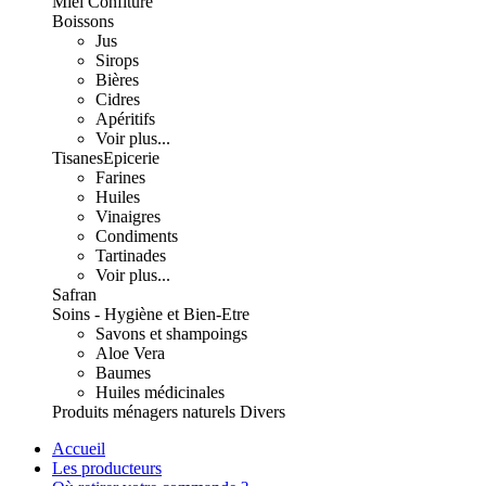
Miel Confiture
Boissons
Jus
Sirops
Bières
Cidres
Apéritifs
Voir plus...
Tisanes
Epicerie
Farines
Huiles
Vinaigres
Condiments
Tartinades
Voir plus...
Safran
Soins - Hygiène et Bien-Etre
Savons et shampoings
Aloe Vera
Baumes
Huiles médicinales
Produits ménagers naturels
Divers
Accueil
Les producteurs