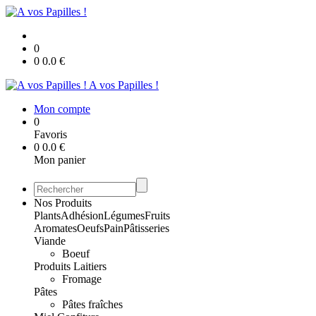
0
0
0.0
€
A vos Papilles !
Mon compte
0
Favoris
0
0.0
€
Mon panier
Nos Produits
Plants
Adhésion
Légumes
Fruits
Aromates
Oeufs
Pain
Pâtisseries
Viande
Boeuf
Produits Laitiers
Fromage
Pâtes
Pâtes fraîches