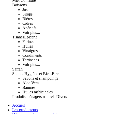
Miel Confiture
Boissons
Jus
Sirops
Bières
Cidres
Apéritifs
Voir plus...
Tisanes
Epicerie
Farines
Huiles
Vinaigres
Condiments
Tartinades
Voir plus...
Safran
Soins - Hygiène et Bien-Etre
Savons et shampoings
Aloe Vera
Baumes
Huiles médicinales
Produits ménagers naturels
Divers
Accueil
Les producteurs