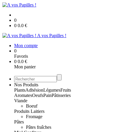
0
0
0.0
€
A vos Papilles !
Mon compte
0
Favoris
0
0.0
€
Mon panier
Nos Produits
Plants
Adhésion
Légumes
Fruits
Aromates
Oeufs
Pain
Pâtisseries
Viande
Boeuf
Produits Laitiers
Fromage
Pâtes
Pâtes fraîches