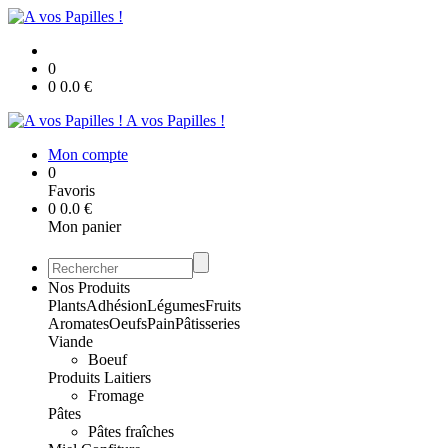
0
0
0.0
€
A vos Papilles !
Mon compte
0
Favoris
0
0.0
€
Mon panier
Nos Produits
Plants
Adhésion
Légumes
Fruits
Aromates
Oeufs
Pain
Pâtisseries
Viande
Boeuf
Produits Laitiers
Fromage
Pâtes
Pâtes fraîches