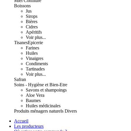
Miel Confiture
Boissons
Jus
Sirops
Bières
Cidres
Apéritifs
Voir plus...
Tisanes
Epicerie
Farines
Huiles
Vinaigres
Condiments
Tartinades
Voir plus...
Safran
Soins - Hygiène et Bien-Etre
Savons et shampoings
Aloe Vera
Baumes
Huiles médicinales
Produits ménagers naturels
Divers
Accueil
Les producteurs