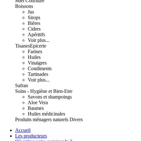
Miel Confiture
Boissons
Jus
Sirops
Bières
Cidres
Apéritifs
Voir plus...
Tisanes
Epicerie
Farines
Huiles
Vinaigres
Condiments
Tartinades
Voir plus...
Safran
Soins - Hygiène et Bien-Etre
Savons et shampoings
Aloe Vera
Baumes
Huiles médicinales
Produits ménagers naturels
Divers
Accueil
Les producteurs