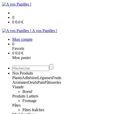
0
0
0.0
€
A vos Papilles !
Mon compte
0
Favoris
0
0.0
€
Mon panier
Nos Produits
Plants
Adhésion
Légumes
Fruits
Aromates
Oeufs
Pain
Pâtisseries
Viande
Boeuf
Produits Laitiers
Fromage
Pâtes
Pâtes fraîches