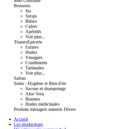
Miel Confiture
Boissons
Jus
Sirops
Bières
Cidres
Apéritifs
Voir plus...
Tisanes
Epicerie
Farines
Huiles
Vinaigres
Condiments
Tartinades
Voir plus...
Safran
Soins - Hygiène et Bien-Etre
Savons et shampoings
Aloe Vera
Baumes
Huiles médicinales
Produits ménagers naturels
Divers
Accueil
Les producteurs