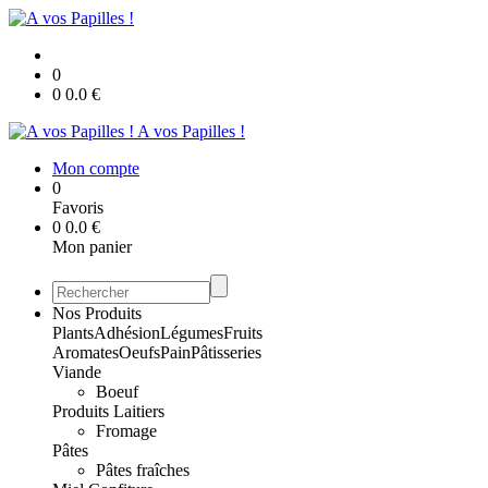
0
0
0.0
€
A vos Papilles !
Mon compte
0
Favoris
0
0.0
€
Mon panier
Nos Produits
Plants
Adhésion
Légumes
Fruits
Aromates
Oeufs
Pain
Pâtisseries
Viande
Boeuf
Produits Laitiers
Fromage
Pâtes
Pâtes fraîches