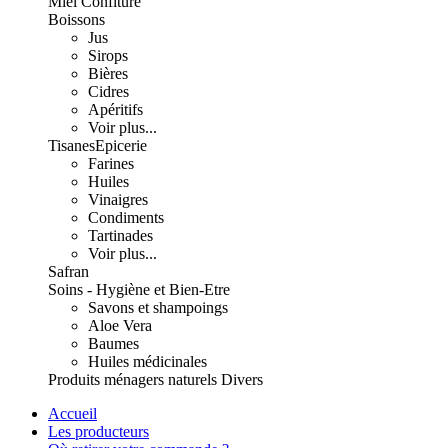
Miel Confiture
Boissons
Jus
Sirops
Bières
Cidres
Apéritifs
Voir plus...
Tisanes
Epicerie
Farines
Huiles
Vinaigres
Condiments
Tartinades
Voir plus...
Safran
Soins - Hygiène et Bien-Etre
Savons et shampoings
Aloe Vera
Baumes
Huiles médicinales
Produits ménagers naturels
Divers
Accueil
Les producteurs