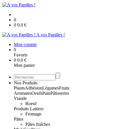
0
0
0.0
€
A vos Papilles !
Mon compte
0
Favoris
0
0.0
€
Mon panier
Nos Produits
Plants
Adhésion
Légumes
Fruits
Aromates
Oeufs
Pain
Pâtisseries
Viande
Boeuf
Produits Laitiers
Fromage
Pâtes
Pâtes fraîches