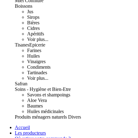
Miel Confiture
Boissons
Jus
Sirops
Bières
Cidres
Apéritifs
Voir plus...
Tisanes
Epicerie
Farines
Huiles
Vinaigres
Condiments
Tartinades
Voir plus...
Safran
Soins - Hygiène et Bien-Etre
Savons et shampoings
Aloe Vera
Baumes
Huiles médicinales
Produits ménagers naturels
Divers
Accueil
Les producteurs