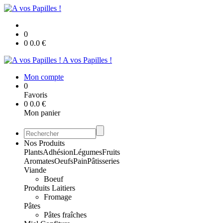
0
0
0.0
€
A vos Papilles !
Mon compte
0
Favoris
0
0.0
€
Mon panier
Nos Produits
Plants
Adhésion
Légumes
Fruits
Aromates
Oeufs
Pain
Pâtisseries
Viande
Boeuf
Produits Laitiers
Fromage
Pâtes
Pâtes fraîches