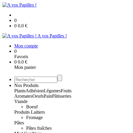
0
0
0.0
€
A vos Papilles !
Mon compte
0
Favoris
0
0.0
€
Mon panier
Nos Produits
Plants
Adhésion
Légumes
Fruits
Aromates
Oeufs
Pain
Pâtisseries
Viande
Boeuf
Produits Laitiers
Fromage
Pâtes
Pâtes fraîches