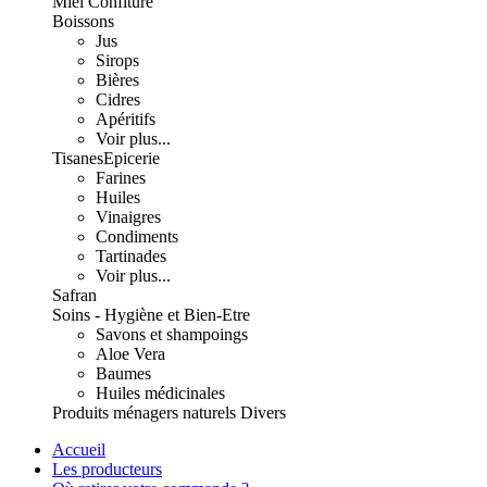
Miel Confiture
Boissons
Jus
Sirops
Bières
Cidres
Apéritifs
Voir plus...
Tisanes
Epicerie
Farines
Huiles
Vinaigres
Condiments
Tartinades
Voir plus...
Safran
Soins - Hygiène et Bien-Etre
Savons et shampoings
Aloe Vera
Baumes
Huiles médicinales
Produits ménagers naturels
Divers
Accueil
Les producteurs