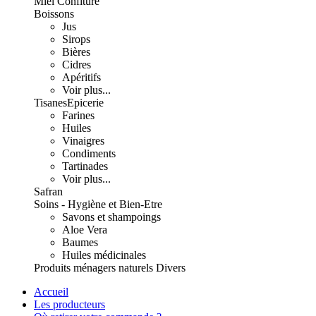
Miel Confiture
Boissons
Jus
Sirops
Bières
Cidres
Apéritifs
Voir plus...
Tisanes
Epicerie
Farines
Huiles
Vinaigres
Condiments
Tartinades
Voir plus...
Safran
Soins - Hygiène et Bien-Etre
Savons et shampoings
Aloe Vera
Baumes
Huiles médicinales
Produits ménagers naturels
Divers
Accueil
Les producteurs