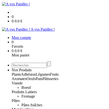
0
0
0.0
€
A vos Papilles !
Mon compte
0
Favoris
0
0.0
€
Mon panier
Nos Produits
Plants
Adhésion
Légumes
Fruits
Aromates
Oeufs
Pain
Pâtisseries
Viande
Boeuf
Produits Laitiers
Fromage
Pâtes
Pâtes fraîches