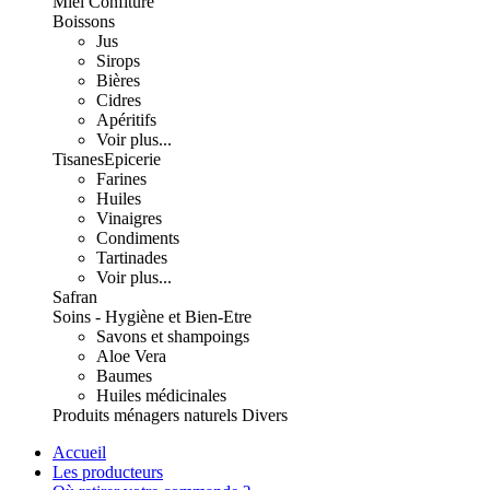
Miel Confiture
Boissons
Jus
Sirops
Bières
Cidres
Apéritifs
Voir plus...
Tisanes
Epicerie
Farines
Huiles
Vinaigres
Condiments
Tartinades
Voir plus...
Safran
Soins - Hygiène et Bien-Etre
Savons et shampoings
Aloe Vera
Baumes
Huiles médicinales
Produits ménagers naturels
Divers
Accueil
Les producteurs