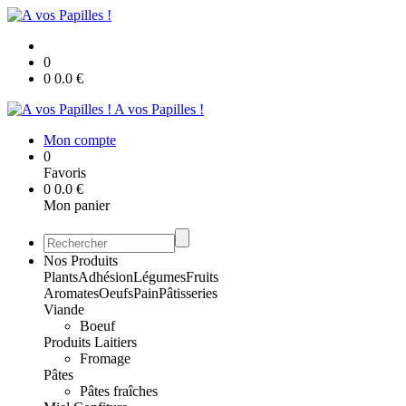
0
0
0.0
€
A vos Papilles !
Mon compte
0
Favoris
0
0.0
€
Mon panier
Nos Produits
Plants
Adhésion
Légumes
Fruits
Aromates
Oeufs
Pain
Pâtisseries
Viande
Boeuf
Produits Laitiers
Fromage
Pâtes
Pâtes fraîches