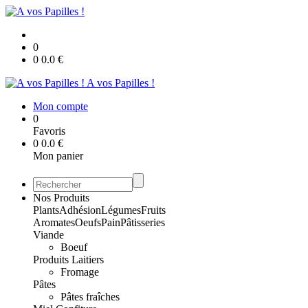
0
0
0.0
€
A vos Papilles !
Mon compte
0
Favoris
0
0.0
€
Mon panier
Nos Produits
Plants
Adhésion
Légumes
Fruits
Aromates
Oeufs
Pain
Pâtisseries
Viande
Boeuf
Produits Laitiers
Fromage
Pâtes
Pâtes fraîches