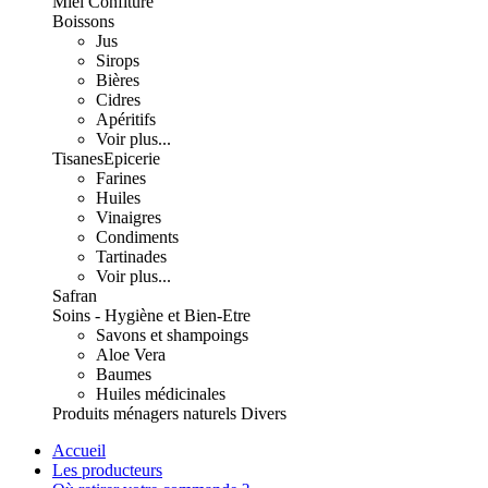
Miel Confiture
Boissons
Jus
Sirops
Bières
Cidres
Apéritifs
Voir plus...
Tisanes
Epicerie
Farines
Huiles
Vinaigres
Condiments
Tartinades
Voir plus...
Safran
Soins - Hygiène et Bien-Etre
Savons et shampoings
Aloe Vera
Baumes
Huiles médicinales
Produits ménagers naturels
Divers
Accueil
Les producteurs