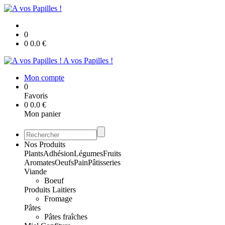
0
0
0.0
€
A vos Papilles !
Mon compte
0
Favoris
0
0.0
€
Mon panier
Nos Produits
Plants
Adhésion
Légumes
Fruits
Aromates
Oeufs
Pain
Pâtisseries
Viande
Boeuf
Produits Laitiers
Fromage
Pâtes
Pâtes fraîches