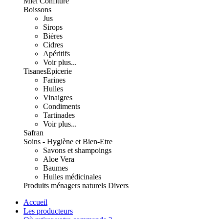
Miel Confiture
Boissons
Jus
Sirops
Bières
Cidres
Apéritifs
Voir plus...
Tisanes
Epicerie
Farines
Huiles
Vinaigres
Condiments
Tartinades
Voir plus...
Safran
Soins - Hygiène et Bien-Etre
Savons et shampoings
Aloe Vera
Baumes
Huiles médicinales
Produits ménagers naturels
Divers
Accueil
Les producteurs