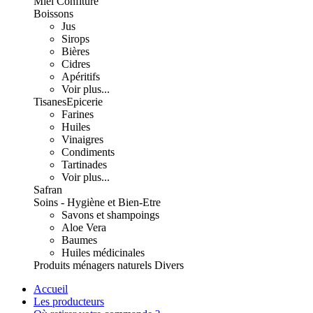
Miel Confiture
Boissons
Jus
Sirops
Bières
Cidres
Apéritifs
Voir plus...
Tisanes
Epicerie
Farines
Huiles
Vinaigres
Condiments
Tartinades
Voir plus...
Safran
Soins - Hygiène et Bien-Etre
Savons et shampoings
Aloe Vera
Baumes
Huiles médicinales
Produits ménagers naturels
Divers
Accueil
Les producteurs