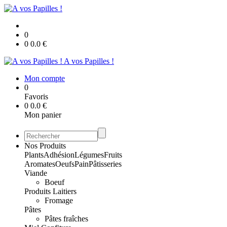
0
0
0.0
€
A vos Papilles !
Mon compte
0
Favoris
0
0.0
€
Mon panier
Nos Produits
Plants
Adhésion
Légumes
Fruits
Aromates
Oeufs
Pain
Pâtisseries
Viande
Boeuf
Produits Laitiers
Fromage
Pâtes
Pâtes fraîches