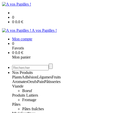
0
0
0.0
€
A vos Papilles !
Mon compte
0
Favoris
0
0.0
€
Mon panier
Nos Produits
Plants
Adhésion
Légumes
Fruits
Aromates
Oeufs
Pain
Pâtisseries
Viande
Boeuf
Produits Laitiers
Fromage
Pâtes
Pâtes fraîches