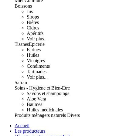
Miel Confiture
Boissons
Jus
Sirops
Bières
Cidres
Apéritifs
Voir plus...
Tisanes
Epicerie
Farines
Huiles
Vinaigres
Condiments
Tartinades
Voir plus...
Safran
Soins - Hygiène et Bien-Etre
Savons et shampoings
Aloe Vera
Baumes
Huiles médicinales
Produits ménagers naturels
Divers
Accueil
Les producteurs