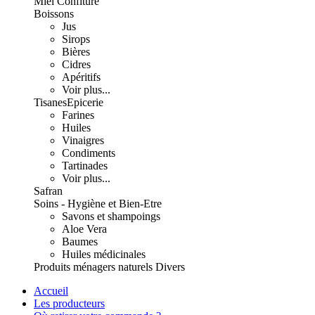
Miel Confiture
Boissons
Jus
Sirops
Bières
Cidres
Apéritifs
Voir plus...
Tisanes
Epicerie
Farines
Huiles
Vinaigres
Condiments
Tartinades
Voir plus...
Safran
Soins - Hygiène et Bien-Etre
Savons et shampoings
Aloe Vera
Baumes
Huiles médicinales
Produits ménagers naturels
Divers
Accueil
Les producteurs