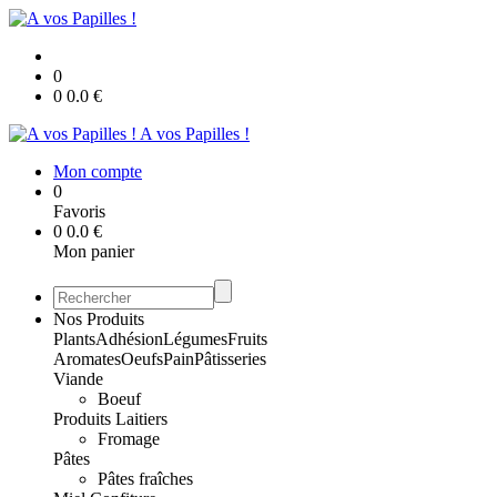
0
0
0.0
€
A vos Papilles !
Mon compte
0
Favoris
0
0.0
€
Mon panier
Nos Produits
Plants
Adhésion
Légumes
Fruits
Aromates
Oeufs
Pain
Pâtisseries
Viande
Boeuf
Produits Laitiers
Fromage
Pâtes
Pâtes fraîches