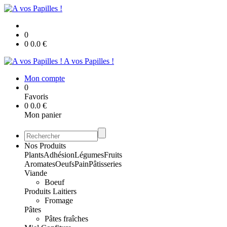
0
0
0.0
€
A vos Papilles !
Mon compte
0
Favoris
0
0.0
€
Mon panier
Nos Produits
Plants
Adhésion
Légumes
Fruits
Aromates
Oeufs
Pain
Pâtisseries
Viande
Boeuf
Produits Laitiers
Fromage
Pâtes
Pâtes fraîches