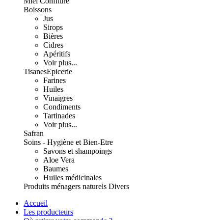
Miel Confiture
Boissons
Jus
Sirops
Bières
Cidres
Apéritifs
Voir plus...
Tisanes
Epicerie
Farines
Huiles
Vinaigres
Condiments
Tartinades
Voir plus...
Safran
Soins - Hygiène et Bien-Etre
Savons et shampoings
Aloe Vera
Baumes
Huiles médicinales
Produits ménagers naturels
Divers
Accueil
Les producteurs