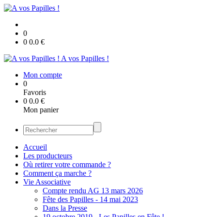
0
0
0.0
€
A vos Papilles !
Mon compte
0
Favoris
0
0.0
€
Mon panier
Accueil
Les producteurs
Où retirer votre commande ?
Comment ça marche ?
Vie Associative
Compte rendu AG 13 mars 2026
Fête des Papilles - 14 mai 2023
Dans la Presse
19 octobre 2019 - Les Papilles en Fête !