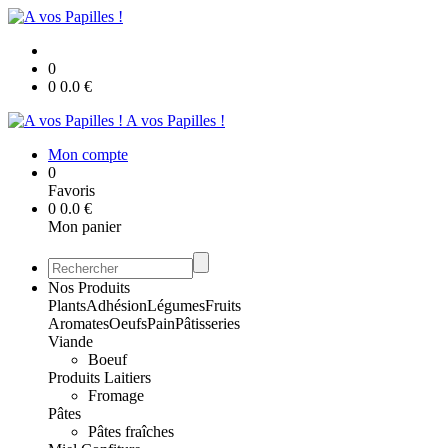
0
0
0.0
€
A vos Papilles !
Mon compte
0
Favoris
0
0.0
€
Mon panier
Nos Produits
Plants
Adhésion
Légumes
Fruits
Aromates
Oeufs
Pain
Pâtisseries
Viande
Boeuf
Produits Laitiers
Fromage
Pâtes
Pâtes fraîches