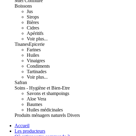
Miel Confiture
Boissons
Jus
Sirops
Bières
Cidres
Apéritifs
Voir plus...
Tisanes
Epicerie
Farines
Huiles
Vinaigres
Condiments
Tartinades
Voir plus...
Safran
Soins - Hygiène et Bien-Etre
Savons et shampoings
Aloe Vera
Baumes
Huiles médicinales
Produits ménagers naturels
Divers
Accueil
Les producteurs