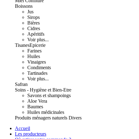
Miel Confiture
Boissons
Jus
Sirops
Bières
Cidres
Apéritifs
Voir plus...
Tisanes
Epicerie
Farines
Huiles
Vinaigres
Condiments
Tartinades
Voir plus...
Safran
Soins - Hygiène et Bien-Etre
Savons et shampoings
Aloe Vera
Baumes
Huiles médicinales
Produits ménagers naturels
Divers
Accueil
Les producteurs