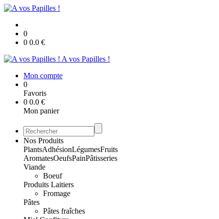
0
0
0.0
€
A vos Papilles !
Mon compte
0
Favoris
0
0.0
€
Mon panier
Nos Produits
Plants
Adhésion
Légumes
Fruits
Aromates
Oeufs
Pain
Pâtisseries
Viande
Boeuf
Produits Laitiers
Fromage
Pâtes
Pâtes fraîches